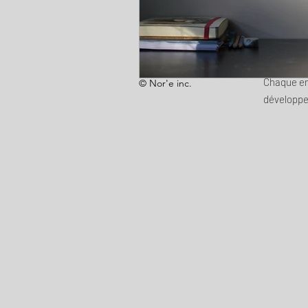
Chaque ent
© Nor'e inc.
développe