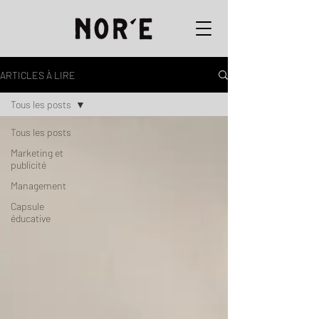
ARTICLES À LIRE
Tous les posts
Tous les posts
Marketing et
publicité
Management
Capsule
éducative